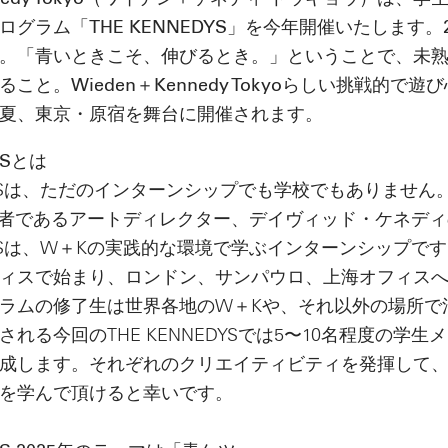
ennedy Tokyo（ワイデン＋ケネディ トウキョウ）は、
グラム「THE KENNEDYS」を今年開催いたします。
。「青いときこそ、伸びるとき。」ということで、未
こと。Wieden＋Kennedy Tokyoらしい挑戦的で
夏、東京・原宿を舞台に開催されます。
YSとは
EDYSは、ただのインターンシップでも学校でもありません。W
の創設者であるアートディレクター、デイヴィッド・ケネデ
EDYSは、W＋Kの実践的な環境で学ぶインターンシップです
ィスで始まり、ロンドン、サンパウロ、上海オフィス
ラムの修了生は世界各地のW＋Kや、それ以外の場所で
れる今回のTHE KENNEDYSでは5〜10名程度の学生
成します。それぞれのクリエイティビティを発揮して
を学んで頂けると幸いです。