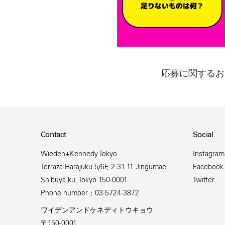
応募に関するお
Contact
Social
Wieden+Kennedy Tokyo
Instagram
Terraza Harajuku 5/6F, 2-31-11 Jingumae,
Facebook
Shibuya-ku, Tokyo 150-0001
Twitter
Phone number：03-5724-3872
ワイデンアンドケネディトウキョウ
〒150-0001