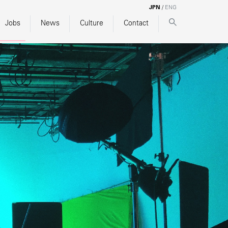
JPN
/
ENG
Jobs
News
Culture
Contact