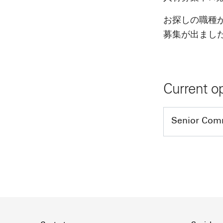
お探しの職種
募集が出まし
Current o
Senior Comm
Position:
Sen
Department
Reports to:
Location:
To