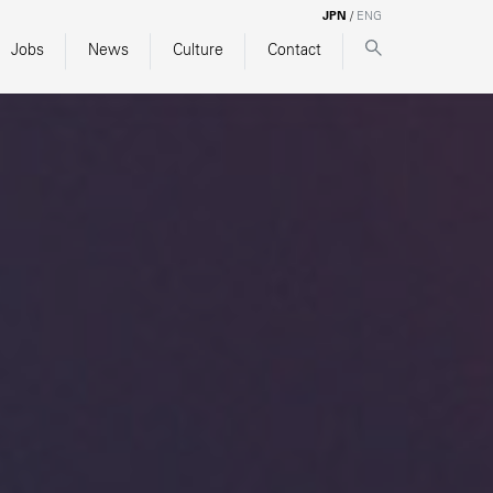
JPN
/
ENG
Jobs
News
Culture
Contact