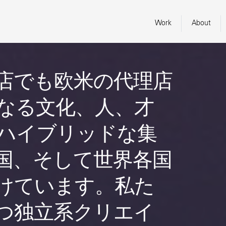
Work
About
店でも欧米の代理店
なる文化、人、才
ハイブリッドな集
国、そして世界各国
けています。私た
つ独立系クリエイ